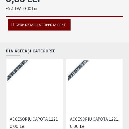
Fără TVA: 0,00 Lei
CERE DETALII SI OFERTA PRET
DIN ACEEAȘI CATEGORIE
3-5 zile lucrătoare
3-5 zile lucrătoare
3-
ACCESORIU CAPOTA 1221
ACCESORIU CAPOTA 1221
0,00 Lei
0,00 Lei