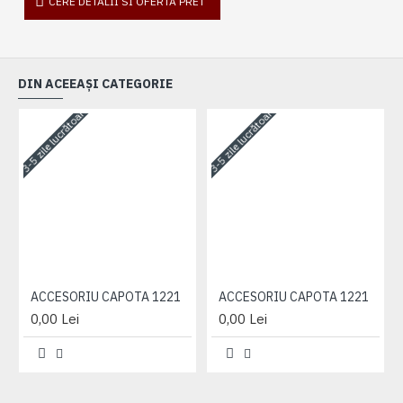
CERE DETALII SI OFERTA PRET
DIN ACEEAȘI CATEGORIE
3-5 zile lucrătoare
3-5 zile lucrătoare
3-
ACCESORIU CAPOTA 1221
ACCESORIU CAPOTA 1221
0,00 Lei
0,00 Lei