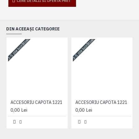
CERE DETALII SI OFERTA PRET
DIN ACEEAȘI CATEGORIE
3-5 zile lucrătoare
3-5 zile lucrătoare
3-
ACCESORIU CAPOTA 1221
ACCESORIU CAPOTA 1221
0,00 Lei
0,00 Lei