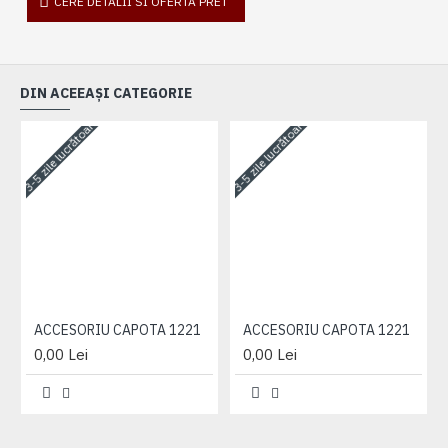
CERE DETALII SI OFERTA PRET
DIN ACEEAȘI CATEGORIE
3-5 zile lucrătoare
3-5 zile lucrătoare
3-
ACCESORIU CAPOTA 1221
ACCESORIU CAPOTA 1221
0,00 Lei
0,00 Lei