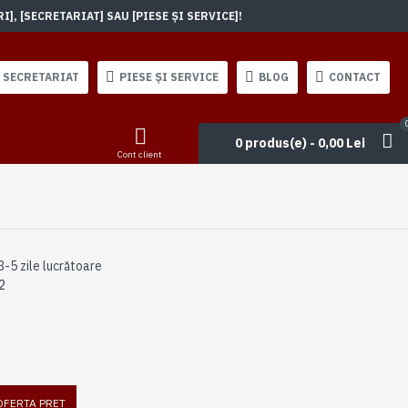
, [SECRETARIAT] SAU [PIESE ȘI SERVICE]!
SECRETARIAT
PIESE ȘI SERVICE
BLOG
CONTACT
0 produs(e) - 0,00 Lei
Cont client
3-5 zile lucrătoare
2
 OFERTA PRET