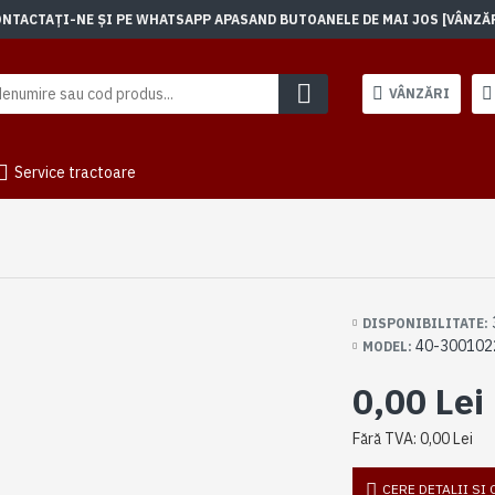
TACTAȚI-NE ȘI PE WHATSAPP APASAND BUTOANELE DE MAI JOS [VÂNZĂRI]
VÂNZĂRI
Service tractoare
DISPONIBILITATE:
40-300102
MODEL:
0,00 Lei
Fără TVA: 0,00 Lei
CERE DETALII SI