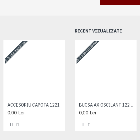
RECENT VIZUALIZATE
3-5 zile lucrătoare
3-5 zile lucrătoare
3-5 zile lucrătoare
ACCESORIU CAPOTA 1221
ACCESORIU CAPOTA 1221
BUCSA AX OSCILANT 1221/1523
0,00 Lei
0,00 Lei
0,00 Lei