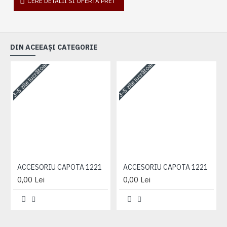
CERE DETALII SI OFERTA PRET
DIN ACEEAȘI CATEGORIE
3-5 zile lucrătoare
3-5 zile lucrătoare
3-
ACCESORIU CAPOTA 1221
ACCESORIU CAPOTA 1221
0,00 Lei
0,00 Lei