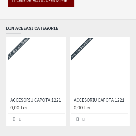
CERE DETALII SI OFERTA PRET
DIN ACEEAȘI CATEGORIE
3-5 zile lucrătoare
3-5 zile lucrătoare
3-
ACCESORIU CAPOTA 1221
ACCESORIU CAPOTA 1221
0,00 Lei
0,00 Lei