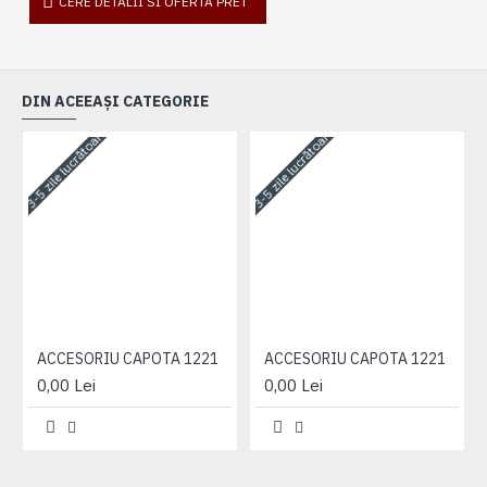
CERE DETALII SI OFERTA PRET
DIN ACEEAȘI CATEGORIE
3-5 zile lucrătoare
3-5 zile lucrătoare
3-
ACCESORIU CAPOTA 1221
ACCESORIU CAPOTA 1221
0,00 Lei
0,00 Lei