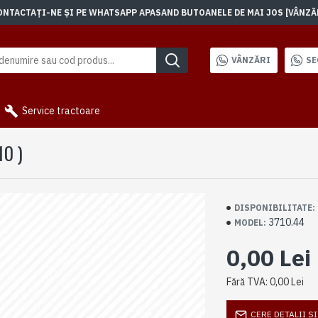
TACTAȚI-NE ȘI PE WHATSAPP APASAND BUTOANELE DE MAI JOS [VÂNZĂRI]
VÂNZĂRI
SE
Service tractoare
0 )
DISPONIBILITATE:
3710.44
MODEL:
0,00 Lei
Fără TVA: 0,00 Lei
CERE DETALII S