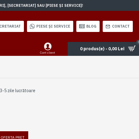
, [SECRETARIAT] SAU [PIESE ȘI SERVICE]!
CRETARIAT
PIESE ȘI SERVICE
BLOG
CONTACT
0 produs(e) - 0,00 Lei
Cont client
3-5 zile lucrătoare
I OFERTA PRET