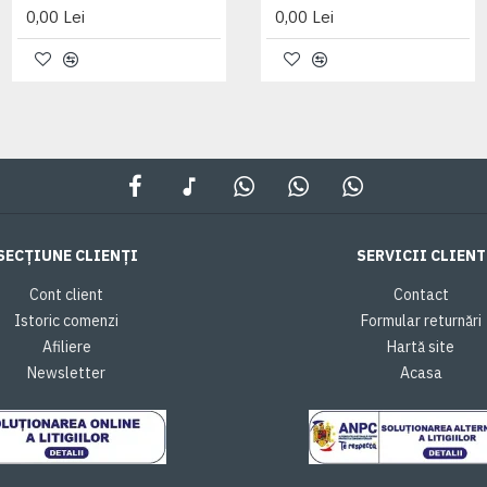
0,00 Lei
0,00 Lei
0,00 Lei
SECȚIUNE CLIENȚI
SERVICII CLIENT
Cont client
Contact
Istoric comenzi
Formular returnări
Afiliere
Hartă site
Newsletter
Acasa