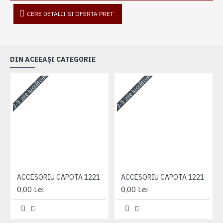
CERE DETALII SI OFERTA PRET
DIN ACEEAȘI CATEGORIE
3-5 zile lucrătoare
3-5 zile lucrătoare
3-
ACCESORIU CAPOTA 1221
ACCESORIU CAPOTA 1221
0,00 Lei
0,00 Lei