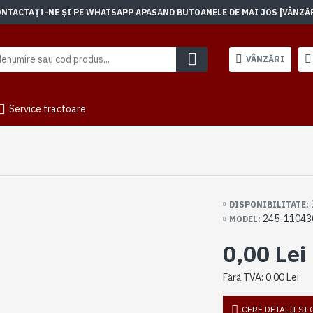
TACTAȚI-NE ȘI PE WHATSAPP APASAND BUTOANELE DE MAI JOS [VÂNZĂRI]
VÂNZĂRI
Service tractoare
DISPONIBILITATE:
245-11043
MODEL:
0,00 Lei
Fără TVA: 0,00 Lei
CERE DETALII SI