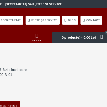
, [SECRETARIAT] SAU [PIESE ȘI SERVICE]!
SECRETARIAT
PIESE ȘI SERVICE
BLOG
CONTACT
0 produs(e) - 0,00 Lei
Cont client
3-5 zile lucrătoare
00-B-01
 OFERTA PRET