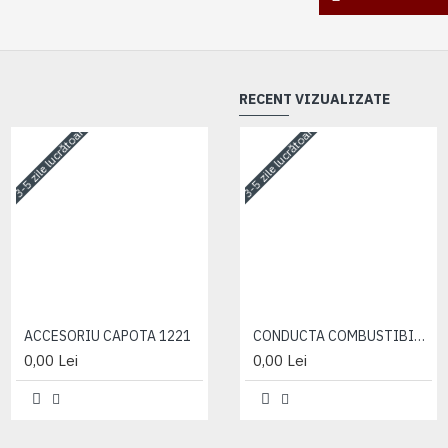
RECENT VIZUALIZATE
3-5 zile lucrătoare
3-5 zile lucrătoare
3-5 zile lucrătoare
ACCESORIU CAPOTA 1221
ACCESORIU CAPOTA 1221
CONDUCTA COMBUSTIBIL ( CILINDRU 2 )
0,00 Lei
0,00 Lei
0,00 Lei