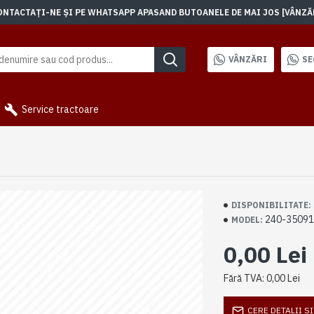
TACTAȚI-NE ȘI PE WHATSAPP APASAND BUTOANELE DE MAI JOS [VÂNZĂRI]
VÂNZĂRI
SE
Service tractoare
DISPONIBILITATE:
240-35091
MODEL:
0,00 Lei
Fără TVA: 0,00 Lei
CERE DETALII S