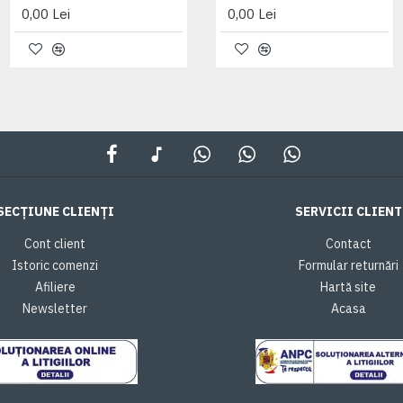
0,00 Lei
0,00 Lei
0,00 Lei
SECȚIUNE CLIENȚI
SERVICII CLIENT
Cont client
Contact
Istoric comenzi
Formular returnări
Afiliere
Hartă site
Newsletter
Acasa