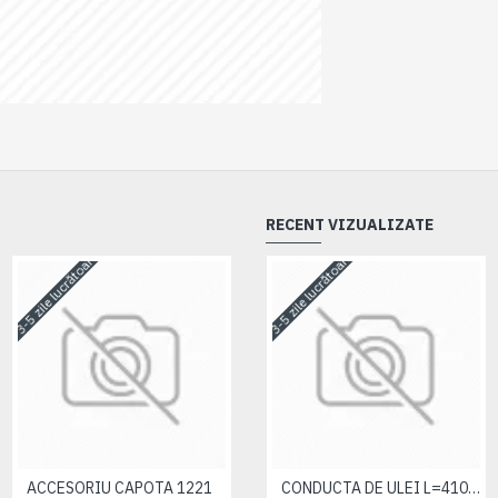
RECENT VIZUALIZATE
3-5 zile lucrătoare
3-5 zile lucrătoare
3-5 zile lucrătoare
ACCESORIU CAPOTA 1221
ACCESORIU CAPOTA 1221
CONDUCTA DE ULEI L=410 MM