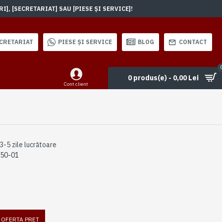
, [SECRETARIAT] SAU [PIESE ȘI SERVICE]!
CRETARIAT
PIESE ȘI SERVICE
BLOG
CONTACT
0 produs(e) - 0,00 Lei
Cont client
3-5 zile lucrătoare
50-01
I OFERTA PRET