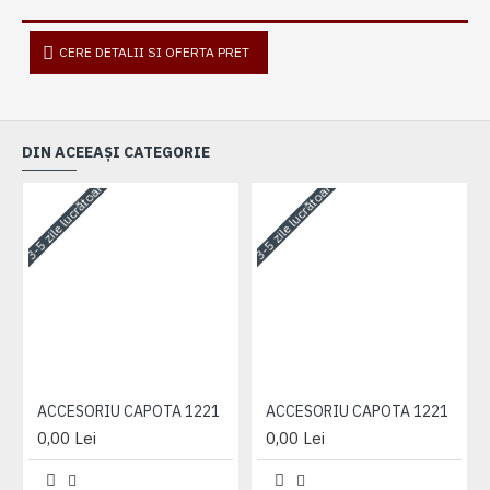
CERE DETALII SI OFERTA PRET
DIN ACEEAȘI CATEGORIE
3-5 zile lucrătoare
3-5 zile lucrătoare
3-
ACCESORIU CAPOTA 1221
ACCESORIU CAPOTA 1221
0,00 Lei
0,00 Lei