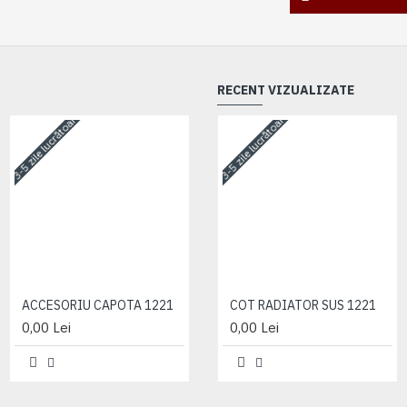
RECENT VIZUALIZATE
3-5 zile lucrătoare
3-5 zile lucrătoare
3-5 zile lucrătoare
ACCESORIU CAPOTA 1221
ACCESORIU CAPOTA 1221
COT RADIATOR SUS 1221
0,00 Lei
0,00 Lei
0,00 Lei