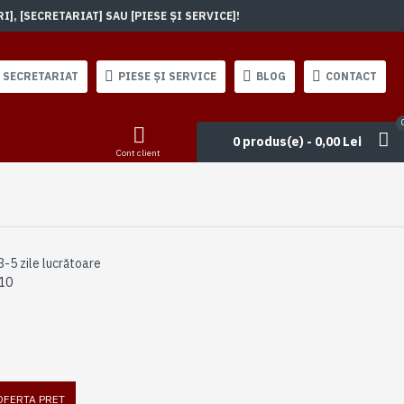
, [SECRETARIAT] SAU [PIESE ȘI SERVICE]!
SECRETARIAT
PIESE ȘI SERVICE
BLOG
CONTACT
0 produs(e) - 0,00 Lei
Cont client
3-5 zile lucrătoare
10
 OFERTA PRET