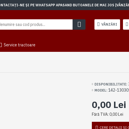
TACTAȚI-NE ȘI PE WHATSAPP APASAND BUTOANELE DE MAI JOS [VÂNZĂRI]
VÂNZĂRI
Service tractoare
DISPONIBILITATE:
142-13030
MODEL:
0,00 Lei
Fără TVA: 0,00 Lei
CERE DETALII SI