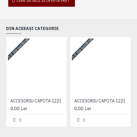
CERE DETALII SI OFERTA PRET
DIN ACEEAȘI CATEGORIE
3-5 zile lucrătoare
3-5 zile lucrătoare
3-
ACCESORIU CAPOTA 1221
ACCESORIU CAPOTA 1221
0,00 Lei
0,00 Lei