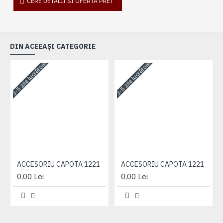
CERE DETALII SI OFERTA PRET
DIN ACEEAȘI CATEGORIE
3-5 zile lucrătoare
3-5 zile lucrătoare
3-
ACCESORIU CAPOTA 1221
ACCESORIU CAPOTA 1221
0,00 Lei
0,00 Lei