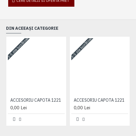
CERE DETALII SI OFERTA PRET
DIN ACEEAȘI CATEGORIE
3-5 zile lucrătoare
3-5 zile lucrătoare
3-
ACCESORIU CAPOTA 1221
ACCESORIU CAPOTA 1221
0,00 Lei
0,00 Lei