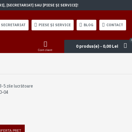
, [SECRETARIAT] SAU [PIESE ȘI SERVICE]!
SECRETARIAT
PIESE ȘI SERVICE
BLOG
CONTACT
0 produs(e) - 0,00 Lei
Cont client
3-5 zile lucrătoare
0-04
 OFERTA PRET