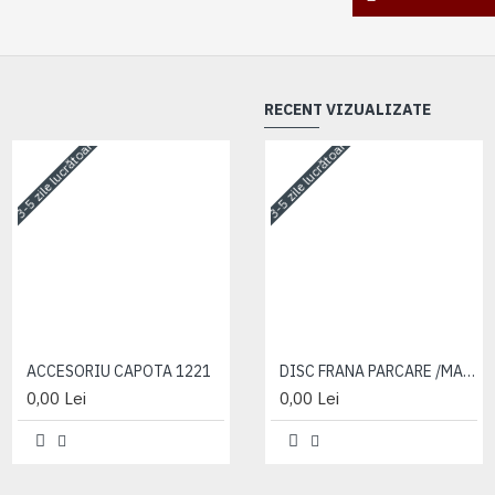
RECENT VIZUALIZATE
3-5 zile lucrătoare
3-5 zile lucrătoare
3-5 zile lucrătoare
ACCESORIU CAPOTA 1221
ACCESORIU CAPOTA 1221
DISC FRANA PARCARE /MANA
0,00 Lei
0,00 Lei
0,00 Lei