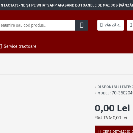
TACTAȚI-NE ȘI PE WHATSAPP APASAND BUTOANELE DE MAI JOS [VÂNZĂRI]
VÂNZĂRI
Service tractoare
DISPONIBILITATE:
70-350204
MODEL:
0,00 Lei
Fără TVA: 0,00 Lei
CERE DETALII SI