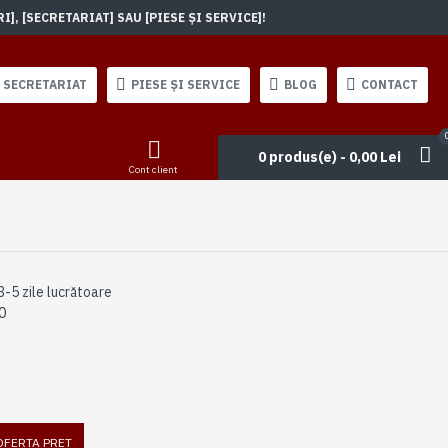
, [SECRETARIAT] SAU [PIESE ȘI SERVICE]!
SECRETARIAT
PIESE ȘI SERVICE
BLOG
CONTACT
0 produs(e) - 0,00 Lei
Cont client
3-5 zile lucrătoare
0
 OFERTA PRET