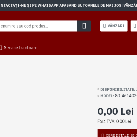
TACTAȚI-NE ȘI PE WHATSAPP APASAND BUTOANELE DE MAI JOS [VÂNZĂRI]
VÂNZĂRI
Service tractoare
DISPONIBILITATE:
80-461402
MODEL:
0,00 Lei
Fără TVA: 0,00 Lei
CERE DETALII SI