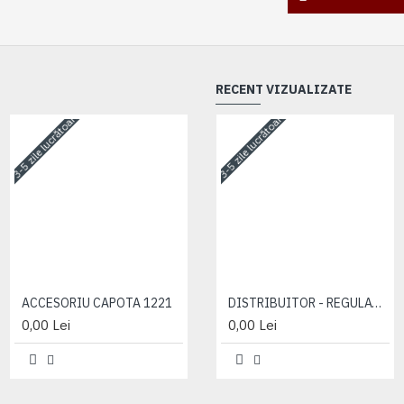
RECENT VIZUALIZATE
3-5 zile lucrătoare
3-5 zile lucrătoare
3-5 zile lucrătoare
ACCESORIU CAPOTA 1221
ACCESORIU CAPOTA 1221
DISTRIBUITOR - REGULATOR 572-952.3
0,00 Lei
0,00 Lei
0,00 Lei