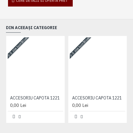
CERE DETALII SI OFERTA PRET
DIN ACEEAȘI CATEGORIE
3-5 zile lucrătoare
3-5 zile lucrătoare
3-
ACCESORIU CAPOTA 1221
ACCESORIU CAPOTA 1221
0,00 Lei
0,00 Lei