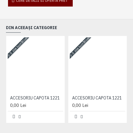
CERE DETALII SI OFERTA PRET
DIN ACEEAȘI CATEGORIE
3-5 zile lucrătoare
3-5 zile lucrătoare
3-
ACCESORIU CAPOTA 1221
ACCESORIU CAPOTA 1221
0,00 Lei
0,00 Lei