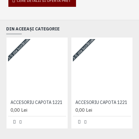
CERE DETALII SI OFERTA PRET
DIN ACEEAȘI CATEGORIE
3-5 zile lucrătoare
3-5 zile lucrătoare
3-
ACCESORIU CAPOTA 1221
ACCESORIU CAPOTA 1221
0,00 Lei
0,00 Lei