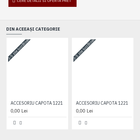
CERE DETALII SI OFERTA PRET
DIN ACEEAȘI CATEGORIE
3-5 zile lucrătoare
3-5 zile lucrătoare
3-
ACCESORIU CAPOTA 1221
ACCESORIU CAPOTA 1221
0,00 Lei
0,00 Lei