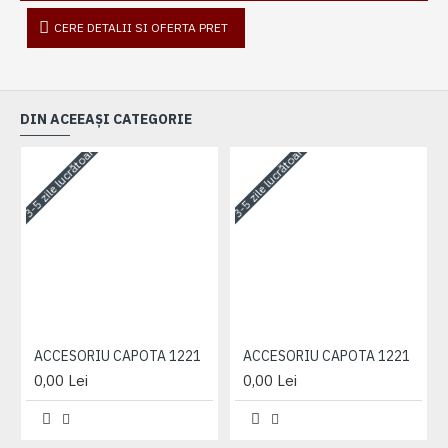
CERE DETALII SI OFERTA PRET
DIN ACEEAȘI CATEGORIE
3-5 zile lucrătoare
3-5 zile lucrătoare
3-
ACCESORIU CAPOTA 1221
ACCESORIU CAPOTA 1221
0,00 Lei
0,00 Lei