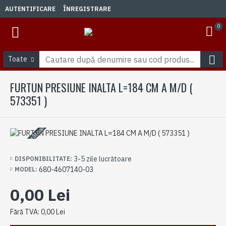
AUTENTIFICARE
ÎNREGISTRARE
0
Toate
FURTUN PRESIUNE INALTA L=184 CM A M/D (
573351 )
3-5 zile lucrătoare
3-5 zile lucrătoare
DISPONIBILITATE:
680-4607140-03
MODEL:
0,00 Lei
Fără TVA: 0,00 Lei