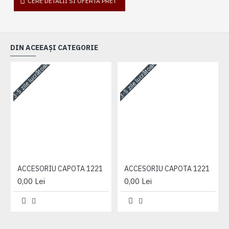
CERE DETALII SI OFERTA PRET
DIN ACEEAȘI CATEGORIE
3-5 zile lucrătoare
3-5 zile lucrătoare
3-
ACCESORIU CAPOTA 1221
ACCESORIU CAPOTA 1221
0,00 Lei
0,00 Lei