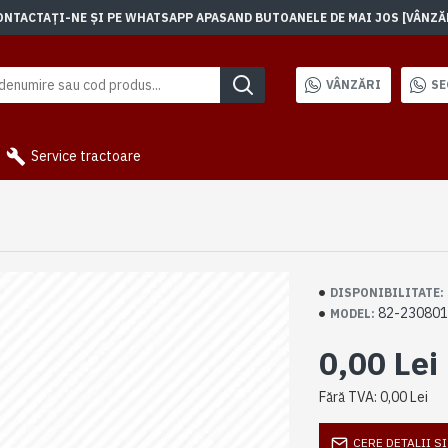
TACTAȚI-NE ȘI PE WHATSAPP APASAND BUTOANELE DE MAI JOS [VÂNZĂRI]
VÂNZĂRI
SE
Service tractoare
DISPONIBILITATE:
82-23080
MODEL:
0,00 Lei
Fără TVA: 0,00 Lei
CERE DETALII S