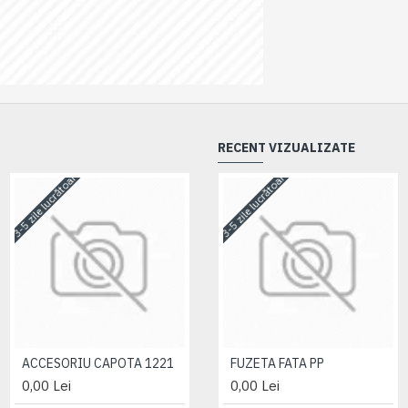
RECENT VIZUALIZATE
3-5 zile lucrătoare
3-5 zile lucrătoare
3-5 zile lucrătoare
ACCESORIU CAPOTA 1221
ACCESORIU CAPOTA 1221
FUZETA FATA PP
0,00 Lei
0,00 Lei
0,00 Lei