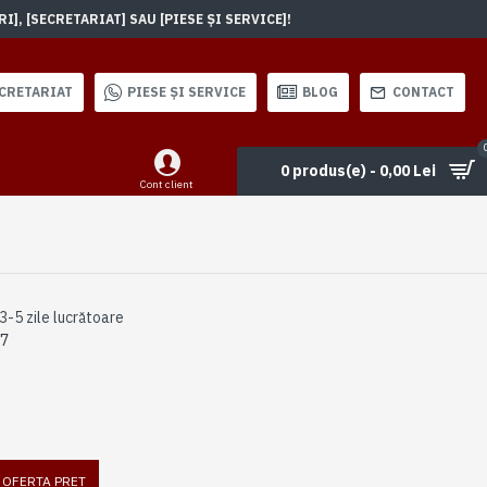
, [SECRETARIAT] SAU [PIESE ȘI SERVICE]!
CRETARIAT
PIESE ȘI SERVICE
BLOG
CONTACT
0 produs(e) - 0,00 Lei
Cont client
3-5 zile lucrătoare
17
I OFERTA PRET