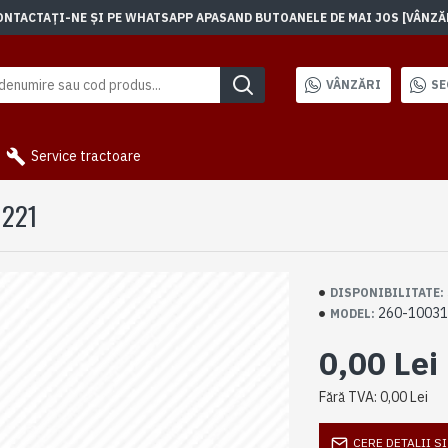
TACTAȚI-NE ȘI PE WHATSAPP APASAND BUTOANELE DE MAI JOS [VÂNZĂRI]
VÂNZĂRI
SE
Service tractoare
1221
DISPONIBILITATE:
260-1003
MODEL:
0,00 Lei
Fără TVA: 0,00 Lei
CERE DETALII S