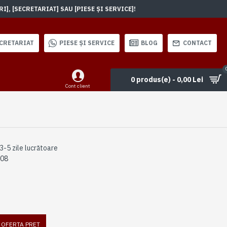
, [SECRETARIAT] SAU [PIESE ȘI SERVICE]!
CRETARIAT
PIESE ȘI SERVICE
BLOG
CONTACT
0 produs(e) - 0,00 Lei
Cont client
3-5 zile lucrătoare
108
I OFERTA PRET