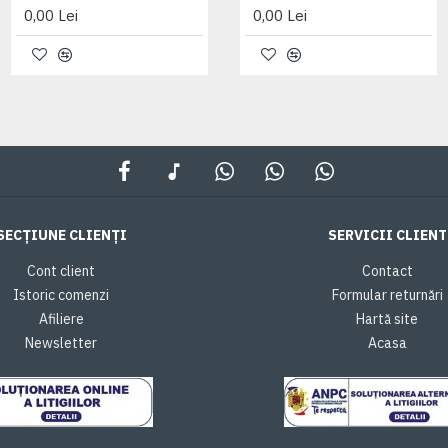
0,00 Lei
0,00 Lei
0,00 Lei
SECȚIUNE CLIENȚI
SERVICII CLIENT
Cont client
Contact
Istoric comenzi
Formular returnări
Afiliere
Hartă site
Newsletter
Acasa