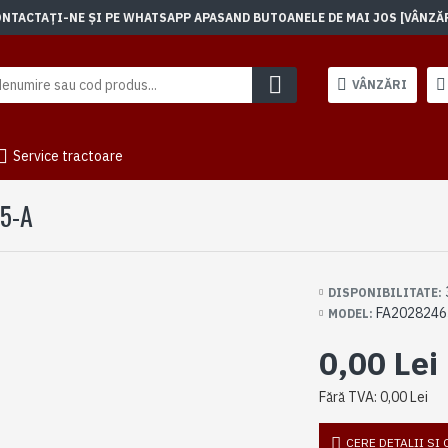
TACTAȚI-NE ȘI PE WHATSAPP APASAND BUTOANELE DE MAI JOS [VÂNZĂRI]
VÂNZĂRI
Service tractoare
5-A
DISPONIBILITATE:
FA2028246
MODEL:
0,00 Lei
Fără TVA: 0,00 Lei
CERE DETALII SI