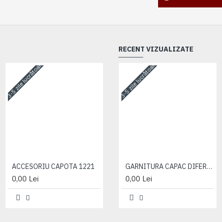
RECENT VIZUALIZATE
3-5 zile lucrătoare
3-5 zile lucrătoare
3-5 zile lucrătoare
ACCESORIU CAPOTA 1221
ACCESORIU CAPOTA 1221
GARNITURA CAPAC DIFERENTIAL 50-2401025-A
0,00 Lei
0,00 Lei
0,00 Lei