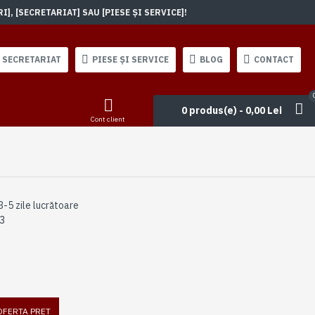
, [SECRETARIAT] SAU [PIESE ȘI SERVICE]!
SECRETARIAT
PIESE ȘI SERVICE
BLOG
CONTACT
0 produs(e) - 0,00 Lei
Cont client
3-5 zile lucrătoare
3
 OFERTA PRET