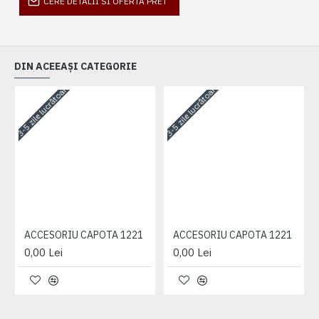
CERE DETALII SI OFERTA PRET
DIN ACEEAȘI CATEGORIE
3-5 zile lucrătoare
3-5 zile lucrătoare
3-
ACCESORIU CAPOTA 1221
ACCESORIU CAPOTA 1221
0,00 Lei
0,00 Lei