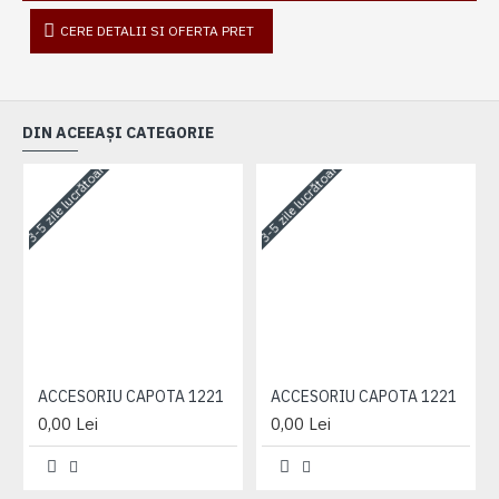
CERE DETALII SI OFERTA PRET
DIN ACEEAȘI CATEGORIE
3-5 zile lucrătoare
3-5 zile lucrătoare
3-
ACCESORIU CAPOTA 1221
ACCESORIU CAPOTA 1221
0,00 Lei
0,00 Lei