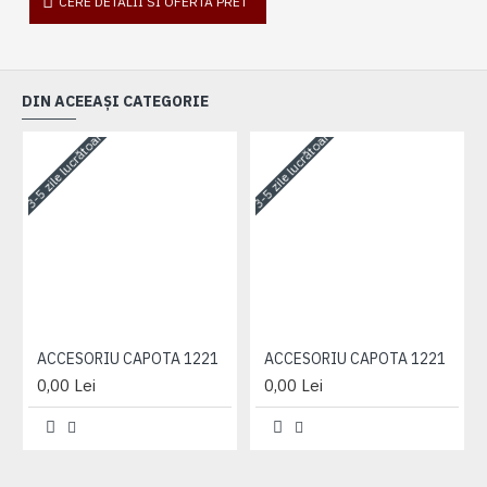
CERE DETALII SI OFERTA PRET
DIN ACEEAȘI CATEGORIE
3-5 zile lucrătoare
3-5 zile lucrătoare
3-
ACCESORIU CAPOTA 1221
ACCESORIU CAPOTA 1221
0,00 Lei
0,00 Lei