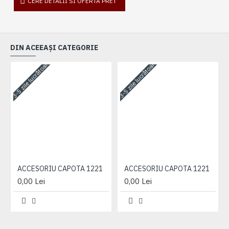
CERE DETALII SI OFERTA PRET
DIN ACEEAȘI CATEGORIE
3-5 zile lucrătoare
3-5 zile lucrătoare
3-
ACCESORIU CAPOTA 1221
ACCESORIU CAPOTA 1221
0,00 Lei
0,00 Lei