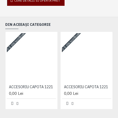
CERE DETALII SI OFERTA PRET
DIN ACEEAȘI CATEGORIE
3-5 zile lucrătoare
3-5 zile lucrătoare
3-
ACCESORIU CAPOTA 1221
ACCESORIU CAPOTA 1221
0,00 Lei
0,00 Lei