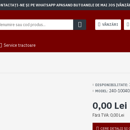
TACTAȚI-NE ȘI PE WHATSAPP APASAND BUTOANELE DE MAI JOS [VÂNZĂRI]
VÂNZĂRI
Service tractoare
DISPONIBILITATE:
240-10040
MODEL:
0,00 Lei
Fără TVA: 0,00 Lei
CERE DETALII SI