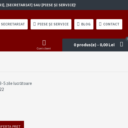
, [SECRETARIAT] SAU [PIESE ȘI SERVICE]!
SECRETARIAT
PIESE ȘI SERVICE
BLOG
CONTACT
0 produs(e) - 0,00 Lei
Cont client
3-5 zile lucrătoare
22
 OFERTA PRET