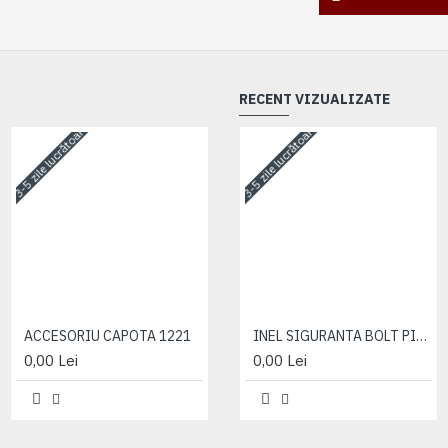
RECENT VIZUALIZATE
3-5 zile lucrătoare
3-5 zile lucrătoare
3-5 zile lucrătoare
ACCESORIU CAPOTA 1221
ACCESORIU CAPOTA 1221
INEL SIGURANTA BOLT PISTON
0,00 Lei
0,00 Lei
0,00 Lei