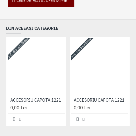
CERE DETALII SI OFERTA PRET
DIN ACEEAȘI CATEGORIE
3-5 zile lucrătoare
3-5 zile lucrătoare
3-
ACCESORIU CAPOTA 1221
ACCESORIU CAPOTA 1221
0,00 Lei
0,00 Lei