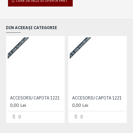
CERE DETALII SI OFERTA PRET
DIN ACEEAȘI CATEGORIE
3-5 zile lucrătoare
3-5 zile lucrătoare
3-
ACCESORIU CAPOTA 1221
ACCESORIU CAPOTA 1221
0,00 Lei
0,00 Lei