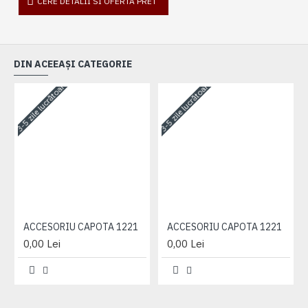
CERE DETALII SI OFERTA PRET
DIN ACEEAȘI CATEGORIE
3-5 zile lucrătoare
3-5 zile lucrătoare
3-
ACCESORIU CAPOTA 1221
ACCESORIU CAPOTA 1221
0,00 Lei
0,00 Lei