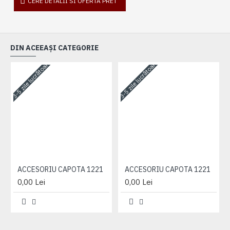
CERE DETALII SI OFERTA PRET
DIN ACEEAȘI CATEGORIE
3-5 zile lucrătoare
3-5 zile lucrătoare
3-
ACCESORIU CAPOTA 1221
ACCESORIU CAPOTA 1221
0,00 Lei
0,00 Lei