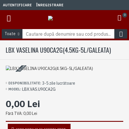
AUTENTIFICARE
ÎNREGISTRARE
0
Toate
LBX VASELINA U90CA2G(4.5KG-5L/GALEATA)
3-5 zile lucrătoare
3-5 zile lucrătoare
DISPONIBILITATE:
LBX.VAS.U90CA2G
MODEL:
0,00 Lei
Fără TVA: 0,00 Lei