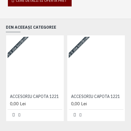
CERE DETALII SI OFERTA PRET
DIN ACEEAȘI CATEGORIE
3-5 zile lucrătoare
3-5 zile lucrătoare
3-
ACCESORIU CAPOTA 1221
ACCESORIU CAPOTA 1221
0,00 Lei
0,00 Lei