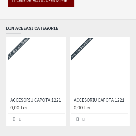
CERE DETALII SI OFERTA PRET
DIN ACEEAȘI CATEGORIE
3-5 zile lucrătoare
3-5 zile lucrătoare
3-
ACCESORIU CAPOTA 1221
ACCESORIU CAPOTA 1221
0,00 Lei
0,00 Lei