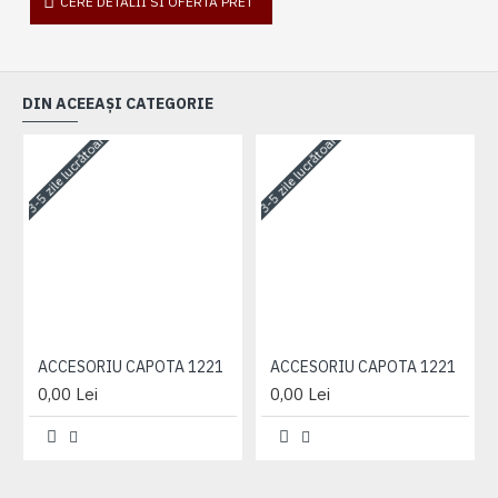
CERE DETALII SI OFERTA PRET
DIN ACEEAȘI CATEGORIE
3-5 zile lucrătoare
3-5 zile lucrătoare
3-
ACCESORIU CAPOTA 1221
ACCESORIU CAPOTA 1221
0,00 Lei
0,00 Lei