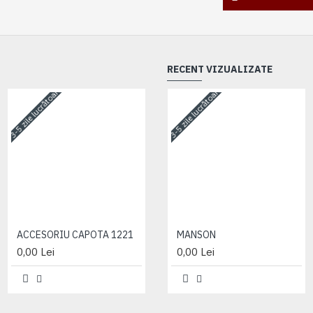
RECENT VIZUALIZATE
3-5 zile lucrătoare
3-5 zile lucrătoare
3-5 zile lucrătoare
ACCESORIU CAPOTA 1221
ACCESORIU CAPOTA 1221
MANSON
0,00 Lei
0,00 Lei
0,00 Lei