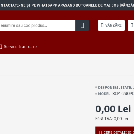
TACTAȚI-NE ȘI PE WHATSAPP APASAND BUTOANELE DE MAI JOS [VÂNZĂRI]
VÂNZĂRI
Service tractoare
DISPONIBILITATE:
80M-2409
MODEL:
0,00 Lei
Fără TVA: 0,00 Lei
CERE DETALII SI