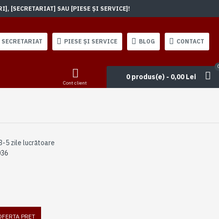
, [SECRETARIAT] SAU [PIESE ȘI SERVICE]!
SECRETARIAT
PIESE ȘI SERVICE
BLOG
CONTACT
0 produs(e) - 0,00 Lei
Cont client
3-5 zile lucrătoare
036
 OFERTA PRET