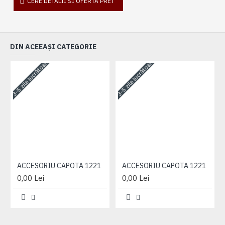
CERE DETALII SI OFERTA PRET
DIN ACEEAȘI CATEGORIE
3-5 zile lucrătoare
3-5 zile lucrătoare
3-
ACCESORIU CAPOTA 1221
ACCESORIU CAPOTA 1221
0,00 Lei
0,00 Lei