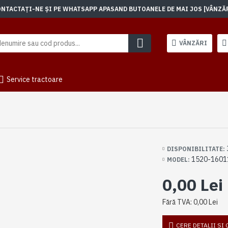
TACTAȚI-NE ȘI PE WHATSAPP APASAND BUTOANELE DE MAI JOS [VÂNZĂRI]
VÂNZĂRI
Service tractoare
DISPONIBILITATE:
1520-1601
MODEL:
0,00 Lei
Fără TVA: 0,00 Lei
CERE DETALII SI