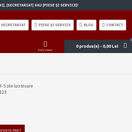
, [SECRETARIAT] SAU [PIESE ȘI SERVICE]!
SECRETARIAT
PIESE ȘI SERVICE
BLOG
CONTACT
0 produs(e) - 0,00 Lei
Cont client
3-5 zile lucrătoare
123
 OFERTA PRET