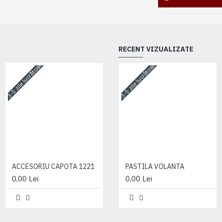
RECENT VIZUALIZATE
3-5 zile lucrătoare
3-5 zile lucrătoare
3-5 zile lucrătoare
ACCESORIU CAPOTA 1221
ACCESORIU CAPOTA 1221
PASTILA VOLANTA
0,00 Lei
0,00 Lei
0,00 Lei