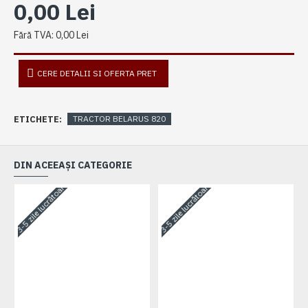
0,00 Lei
Fără TVA: 0,00 Lei
CERE DETALII SI OFERTA PRET
ETICHETE:
TRACTOR BELARUS 820
DIN ACEEAȘI CATEGORIE
3-5 zile lucrătoare
3-5 zile lucrătoare
3-