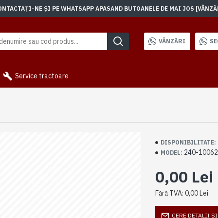
TACTAȚI-NE ȘI PE WHATSAPP APASAND BUTOANELE DE MAI JOS [VÂNZĂRI]
VÂNZĂRI
SE
Service tractoare
DISPONIBILITATE:
240-1006
MODEL:
0,00 Lei
Fără TVA: 0,00 Lei
CERE DETALII S