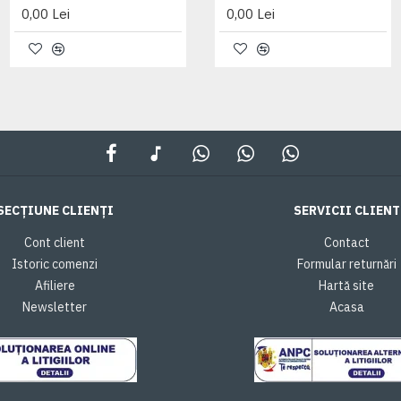
0,00 Lei
0,00 Lei
0,00 Lei
SECȚIUNE CLIENȚI
SERVICII CLIENT
Cont client
Contact
Istoric comenzi
Formular returnări
Afiliere
Hartă site
Newsletter
Acasa