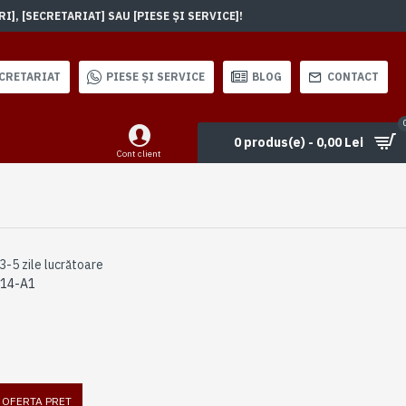
, [SECRETARIAT] SAU [PIESE ȘI SERVICE]!
CRETARIAT
PIESE ȘI SERVICE
BLOG
CONTACT
0 produs(e) - 0,00 Lei
Cont client
3-5 zile lucrătoare
214-A1
I OFERTA PRET