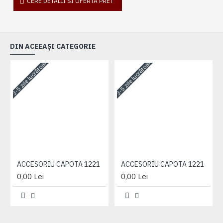
CERE DETALII SI OFERTA PRET
DIN ACEEAȘI CATEGORIE
3-5 zile lucrătoare
3-5 zile lucrătoare
3-
ACCESORIU CAPOTA 1221
ACCESORIU CAPOTA 1221
0,00 Lei
0,00 Lei