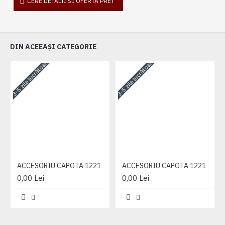
CERE DETALII SI OFERTA PRET
DIN ACEEAȘI CATEGORIE
3-5 zile lucrătoare
3-5 zile lucrătoare
3-
ACCESORIU CAPOTA 1221
ACCESORIU CAPOTA 1221
0,00 Lei
0,00 Lei