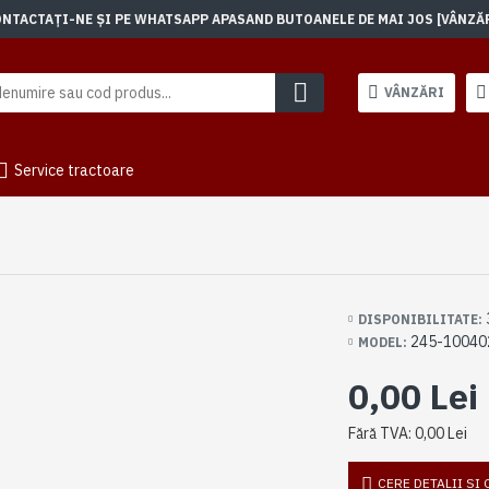
TACTAȚI-NE ȘI PE WHATSAPP APASAND BUTOANELE DE MAI JOS [VÂNZĂRI]
VÂNZĂRI
Service tractoare
DISPONIBILITATE:
245-10040
MODEL:
0,00 Lei
Fără TVA: 0,00 Lei
CERE DETALII SI