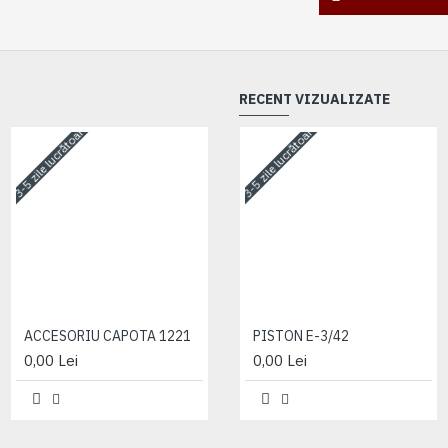
RECENT VIZUALIZATE
3-5 zile lucrătoare
3-5 zile lucrătoare
3-5 zile lucrătoare
ACCESORIU CAPOTA 1221
ACCESORIU CAPOTA 1221
PISTON E-3/42
0,00 Lei
0,00 Lei
0,00 Lei