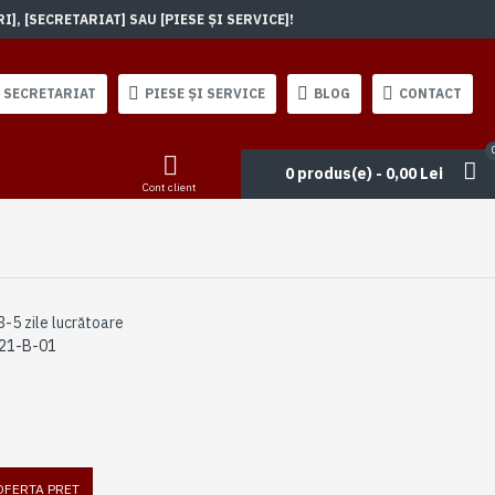
, [SECRETARIAT] SAU [PIESE ȘI SERVICE]!
SECRETARIAT
PIESE ȘI SERVICE
BLOG
CONTACT
0 produs(e) - 0,00 Lei
Cont client
3-5 zile lucrătoare
21-B-01
 OFERTA PRET