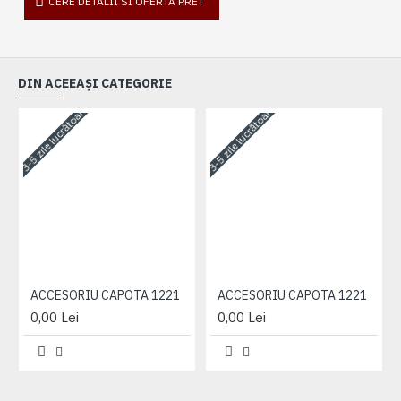
CERE DETALII SI OFERTA PRET
DIN ACEEAȘI CATEGORIE
3-5 zile lucrătoare
3-5 zile lucrătoare
3-
ACCESORIU CAPOTA 1221
ACCESORIU CAPOTA 1221
0,00 Lei
0,00 Lei